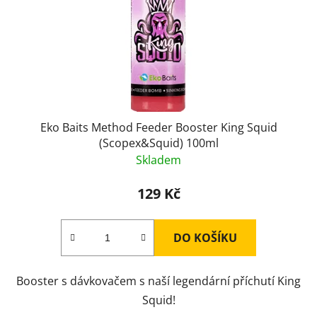
Eko Baits Method Feeder Booster King Squid
(Scopex&Squid) 100ml
Skladem
129 Kč
DO KOŠÍKU
Booster s dávkovačem s naší legendární příchutí King
Squid!