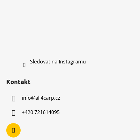
Sledovat na Instagramu
Kontakt
info
@
all4carp.cz
+420 721614095