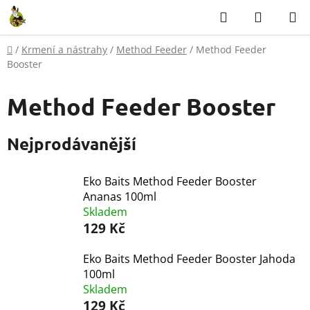
Přejít
Hledat
NÁKUP
na
KOŠÍK
obsah
Domů
/
Krmení a nástrahy
/
Method Feeder
/
Method Feeder
Booster
Method Feeder Booster
Nejprodávanější
Eko Baits Method Feeder Booster
Ananas 100ml
Skladem
129 Kč
Eko Baits Method Feeder Booster Jahoda
100ml
Skladem
129 Kč