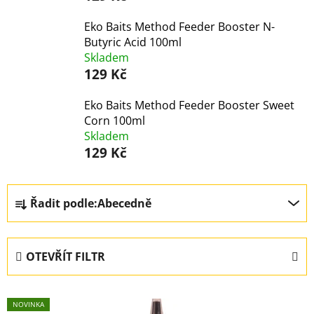
Eko Baits Method Feeder Booster N-
Butyric Acid 100ml
Skladem
129 Kč
Eko Baits Method Feeder Booster Sweet
Corn 100ml
Skladem
129 Kč
Ř
Řadit podle:
Abecedně
a
z
e
OTEVŘÍT FILTR
n
í
V
p
NOVINKA