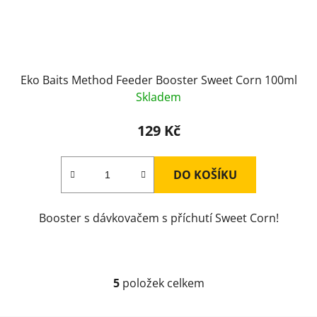
Eko Baits Method Feeder Booster Sweet Corn 100ml
Skladem
129 Kč
DO KOŠÍKU
Booster s dávkovačem s příchutí Sweet Corn!
5
položek celkem
O
v