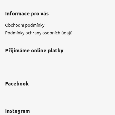
l
Z
á
á
d
Informace pro vás
p
a
a
c
Obchodní podmínky
t
í
Podmínky ochrany osobních údajů
í
p
r
v
Přijímáme online platby
k
y
v
ý
p
i
Facebook
s
u
Instagram