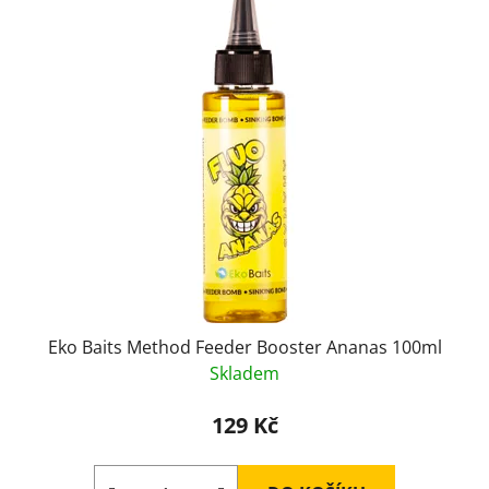
ý
r
p
o
i
d
s
u
p
k
r
t
o
ů
d
u
k
t
ů
Eko Baits Method Feeder Booster Ananas 100ml
Skladem
129 Kč