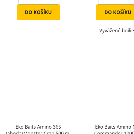
DO KOŠÍKU
DO KOŠÍKU
Vyvážené boili
Eko Baits Amino 365
Eko Baits Amino 
Jahoda/Monster Crab 500 ml
Commander 1000