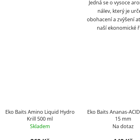
Jedná se o vysoce ar
nálev, který je urč
obohacení a zvýšení at
naší ekonomické ř
Eko Baits Amino Liquid Hydro
Eko Baits Ananas-ACI
Krill 500 ml
15 mm
Skladem
Na dotaz