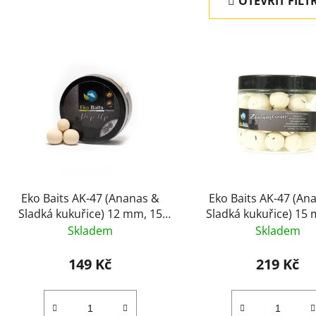
OTEVŘÍT FILT
V
ý
p
i
s
p
r
o
d
Eko Baits AK-47 (Ananas &
Eko Baits AK-47 (An
u
Sladká kukuřice) 12 mm, 15
Sladká kukuřice) 15
k
mm
mm
Skladem
Skladem
t
ů
149 Kč
219 Kč