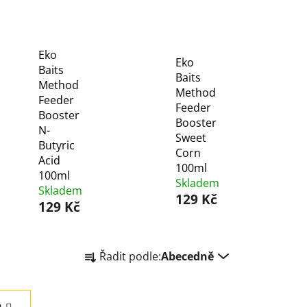
Eko
Eko
Baits
Baits
Method
Method
Feeder
Feeder
Booster
Booster
N-
Sweet
Butyric
Corn
Acid
100ml
100ml
Skladem
Skladem
129 Kč
129 Kč
Ř
Řadit podle:
Abecedně
a
z
e