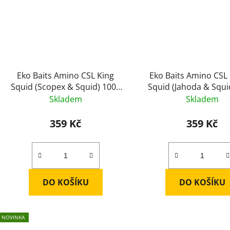
Eko Baits Amino CSL King
Eko Baits Amino CSL
Squid (Scopex & Squid) 1000
Squid (Jahoda & Squi
ml
ml
Skladem
Skladem
359 Kč
359 Kč
DO KOŠÍKU
DO KOŠÍKU
NOVINKA