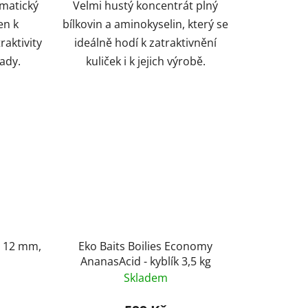
omatický
Velmi hustý koncentrát plný
en k
bílkovin a aminokyselin, který se
raktivity
ideálně hodí k zatraktivnění
ady.
kuliček i k jejich výrobě.
D 12 mm,
Eko Baits Boilies Economy
AnanasAcid - kyblík 3,5 kg
Skladem