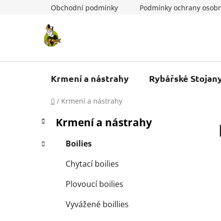
Přejít
Obchodní podmínky
Podmínky ochrany osobn
na
obsah
Krmení a nástrahy
Rybářské Stojan
Domů
/
Krmení a nástrahy
P
K
Přeskočit
Krmení a nástrahy
a
kategorie
o
t
s
Boilies
e
t
g
Chytací boilies
r
o
a
r
Plovoucí boilies
i
n
e
n
Vyvážené boillies
í