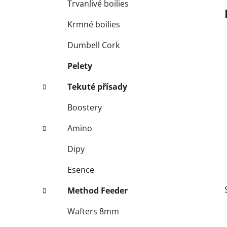
Trvanlivé boilies
p
a
Krmné boilies
n
Dumbell Cork
e
l
Pelety
Tekuté přísady
Boostery
Amino
Dipy
Esence
Method Feeder
Wafters 8mm