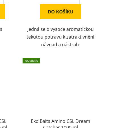
DO KOŠÍKU
es
Jedná se o vysoce aromatickou
tekutou potravu k zatraktivnění
návnad a nástrah.
NOVINKA
CSL
Eko Baits Amino CSL Dream
 ml
Catcher 1000 ml