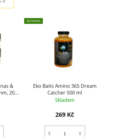
R
n
í
p
NOVINKA
r
o
d
u
k
t
ů
anas &
Eko Baits Amino 365 Dream
 mm, 20
Catcher 500 ml
Skladem
269 Kč