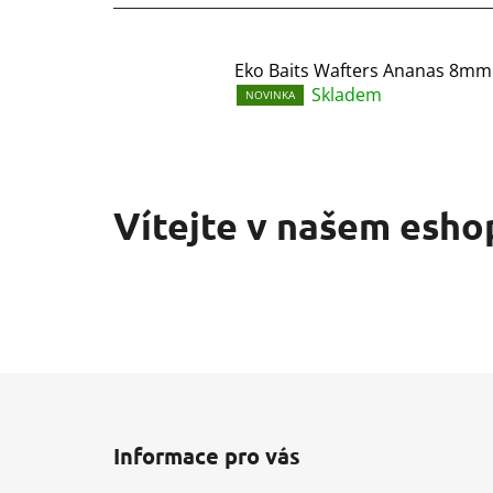
Eko Baits Wafters Ananas 8mm
Skladem
NOVINKA
Vítejte v našem esho
Z
á
Informace pro vás
p