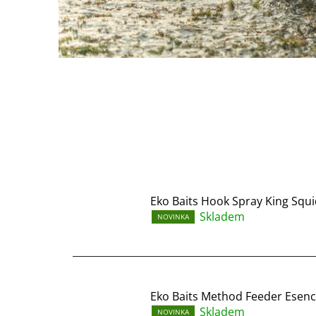
u
A
l
l
4
C
a
r
Eko Baits Hook Spray King Squ
p
Skladem
NOVINKA
Eko Baits Method Feeder Esenc
Skladem
NOVINKA