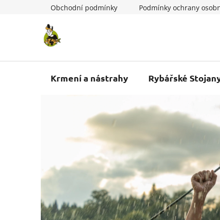
Přejít
Obchodní podmínky
Podmínky ochrany osobn
na
obsah
Krmení a nástrahy
Rybářské Stojan
V
í
t
e
j
t