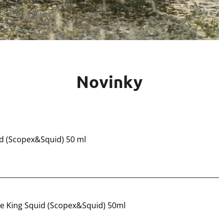
Novinky
id (Scopex&Squid) 50 ml
e King Squid (Scopex&Squid) 50ml