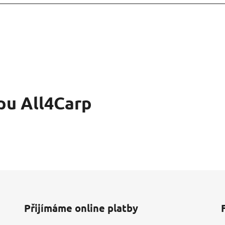
pu All4Carp
Přijímáme online platby