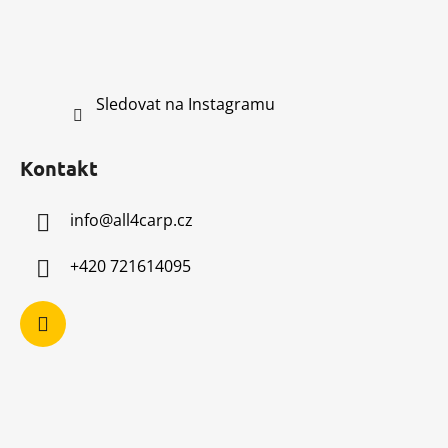
Sledovat na Instagramu
Kontakt
info
@
all4carp.cz
+420 721614095