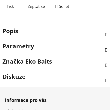
Tisk
Zeptat se
Sdílet
Popis
Parametry
Značka
Eko Baits
Diskuze
Z
á
Informace pro vás
p
a