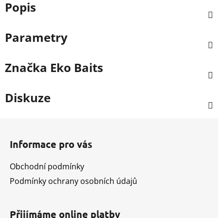
Popis
Parametry
Značka
Eko Baits
Diskuze
Z
á
Informace pro vás
p
a
Obchodní podmínky
t
Podmínky ochrany osobních údajů
í
Přijímáme online platby