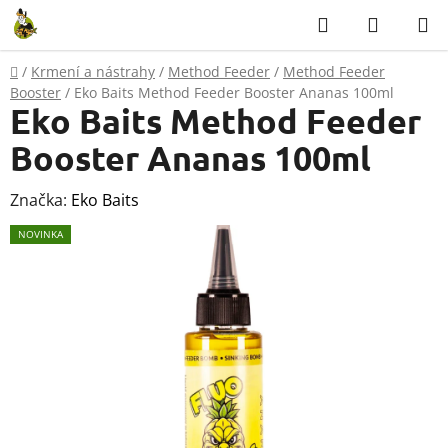
Přejít
Hledat
NÁKUP
na
KOŠÍK
obsah
Domů
/
Krmení a nástrahy
/
Method Feeder
/
Method Feeder
Booster
/
Eko Baits Method Feeder Booster Ananas 100ml
Eko Baits Method Feeder
Booster Ananas 100ml
Značka:
Eko Baits
NOVINKA