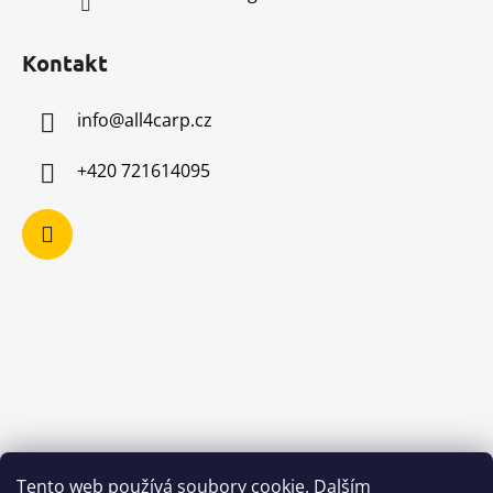
Kontakt
info
@
all4carp.cz
+420 721614095
Tento web používá soubory cookie. Dalším