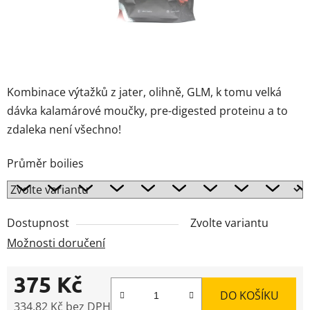
Kombinace výtažků z jater, olihně, GLM, k tomu velká
dávka kalamárové moučky, pre-digested proteinu a to
zdaleka není všechno!
Průměr boilies
Dostupnost
Zvolte variantu
Možnosti doručení
375 Kč
DO KOŠÍKU
334,82 Kč bez DPH