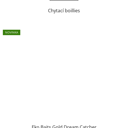
Chytací boillies
NOVINKA
Eko Baits Gold Dream Catcher