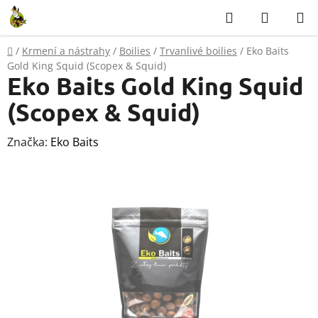
Přejít
Hledat
NÁKUP
na
KOŠÍK
obsah
Domů
/
Krmení a nástrahy
/
Boilies
/
Trvanlivé boilies
/
Eko Baits
Gold King Squid (Scopex & Squid)
Eko Baits Gold King Squid
(Scopex & Squid)
Značka:
Eko Baits