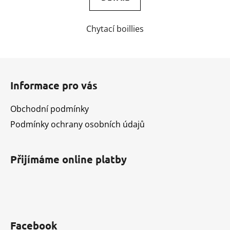
Chytací boillies
Z
á
Informace pro vás
p
a
Obchodní podmínky
t
Podmínky ochrany osobních údajů
í
Přijímáme online platby
Facebook