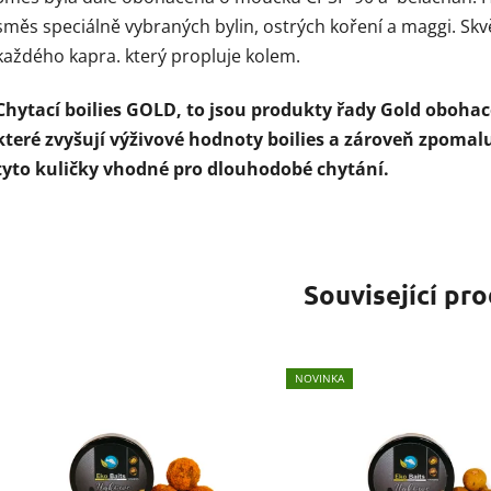
směs speciálně vybraných bylin, ostrých koření a maggi. Sk
každého kapra. který propluje kolem.
Chytací boilies GOLD
,
to jsou produkty řady Gold oboha
které zvyšují výživové hodnoty boilies a zároveň zpomalu
tyto kuličky vhodné pro dlouhodobé chytání.
Související pr
NOVINKA