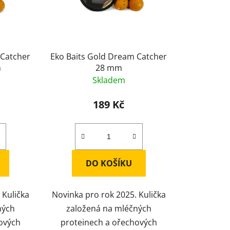
 Catcher
Eko Baits Gold Dream Catcher
m
28 mm
Skladem
189 Kč
DO KOŠÍKU
 Kulička
Novinka pro rok 2025. Kulička
ných
založená na mléčných
ových
proteinech a ořechových