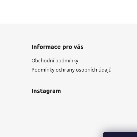
Z
á
Informace pro vás
p
a
Obchodní podmínky
t
Podmínky ochrany osobních údajů
í
Instagram