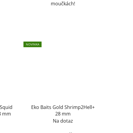
moučkách!
NOVINKA
 Squid
Eko Baits Gold Shrimp2Hell+
28 mm
28 mm
Na dotaz