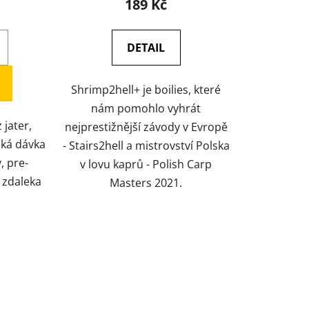
189 Kč
DETAIL
Shrimp2hell+ je boilies, které
nám pomohlo vyhrát
 jater,
nejprestižnější závody v Evropě
lká dávka
- Stairs2hell a mistrovství Polska
 pre-
v lovu kaprů - Polish Carp
 zdaleka
Masters 2021.