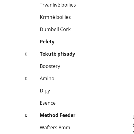
í
Trvanlivé boilies
p
a
Krmné boilies
n
Dumbell Cork
e
l
Pelety
Tekuté přísady
Boostery
Amino
Dipy
Esence
Method Feeder
Wafters 8mm