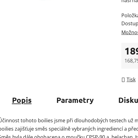
naší na
Položk
Dostup
Možnos
18
168,7
Měrná
Tisk
Popis
Parametry
Disk
Účinnost tohoto boilies jsme při dlouhodobých testech už mn
boilies zajišťuje směs speciálně vybraných ingrediencí a přede
Směs byla dále obohacena o moučku CPSP-90 a
belachan. H