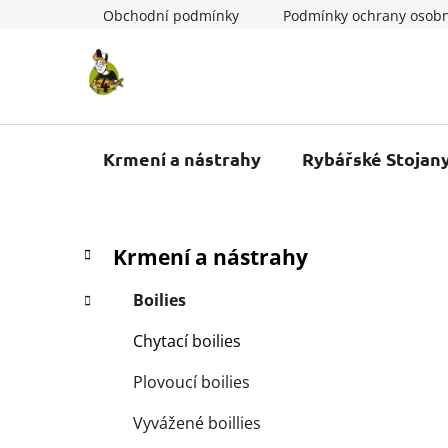
Přejít
Obchodní podmínky
Podmínky ochrany osobn
na
obsah
Krmení a nástrahy
Rybářské Stojan
P
K
Přeskočit
Krmení a nástrahy
a
kategorie
o
t
s
Boilies
e
t
g
Chytací boilies
r
o
a
r
Plovoucí boilies
i
n
e
n
Vyvážené boillies