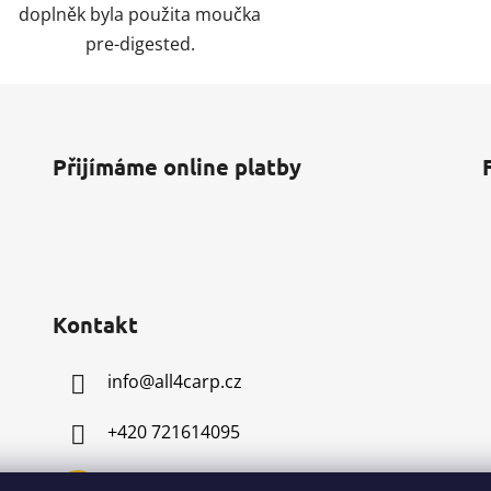
doplněk byla použita moučka
pre-digested.
Přijímáme online platby
Kontakt
info
@
all4carp.cz
+420 721614095