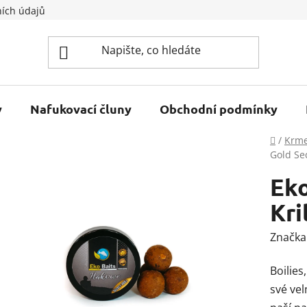
ích údajů
y
Nafukovací čluny
Obchodní podmínky
Domů
/
Krme
Gold Se
Eko
Kri
Značka
Boilies
své vel