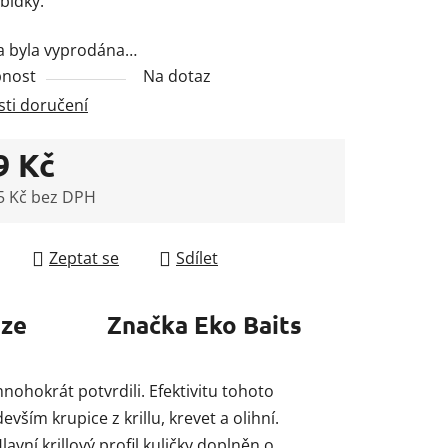
bídky.
a byla vyprodána…
nost
Na dotaz
ti doručení
9 Kč
5 Kč bez DPH
 cena:
Zeptat se
Sdílet
uze
Značka
Eko Baits
ohokrát potvrdili. Efektivitu tohoto
vším krupice z krillu, krevet a olihní.
lavní krillový profil kuličky doplněn o