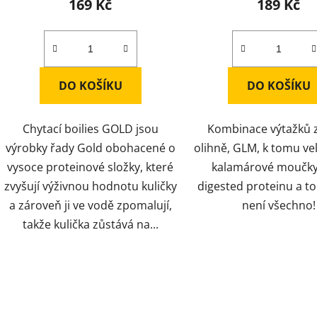
169 Kč
189 Kč
DO KOŠÍKU
DO KOŠÍKU
Chytací boilies GOLD jsou
Kombinace výtažků z
výrobky řady Gold obohacené o
olihně, GLM, k tomu ve
vysoce proteinové složky, které
kalamárové moučky,
zvyšují výživnou hodnotu kuličky
digested proteinu a to
a zároveň ji ve vodě zpomalují,
není všechno!
takže kulička zůstává na...