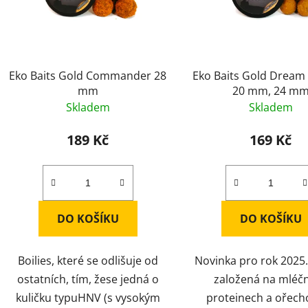
Eko Baits Gold Commander 28
Eko Baits Gold Dream
mm
20 mm, 24 m
Skladem
Skladem
189 Kč
169 Kč
DO KOŠÍKU
DO KOŠÍKU
Boilies, které se odlišuje od
Novinka pro rok 2025.
ostatních, tím, žese jedná o
založená na mléč
kuličku typuHNV (s vysokým
proteinech a ořech